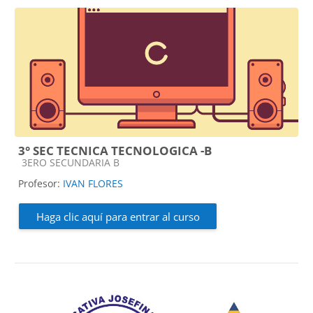
3° SEC TECNICA TECNOLOGICA -B
Categoría de cursos
3ERO SECUNDARIA B
Profesor:
IVAN FLORES
Haga clic aquí para entrar al curso