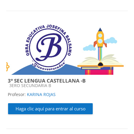
3° SEC LENGUA CASTELLANA -B
Categoría de cursos
3ERO SECUNDARIA B
Profesor:
KARINA ROJAS
Haga clic aquí para entrar al curso