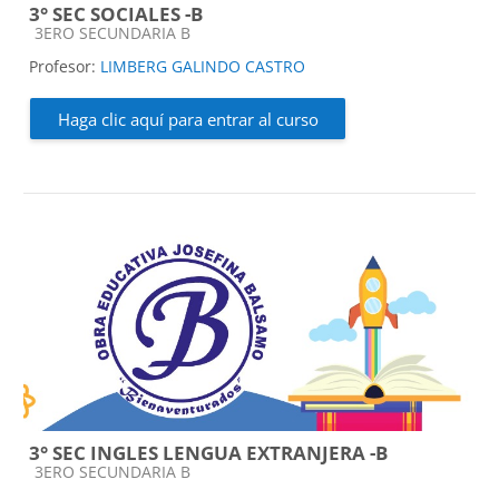
3° SEC SOCIALES -B
Categoría de cursos
3ERO SECUNDARIA B
Profesor:
LIMBERG GALINDO CASTRO
Haga clic aquí para entrar al curso
3° SEC INGLES LENGUA EXTRANJERA -B
Categoría de cursos
3ERO SECUNDARIA B