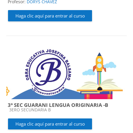
Profesor:
DORYS CHAVEZ
Haga clic aquí para entrar al curso
3° SEC GUARANI LENGUA ORIGINARIA -B
Categoría de cursos
3ERO SECUNDARIA B
Haga clic aquí para entrar al curso