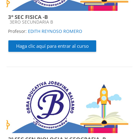
3° SEC FISICA -B
Categoría de cursos
3ERO SECUNDARIA B
Profesor:
EDITH REYNOSO ROMERO
Haga clic aquí para entrar al curso