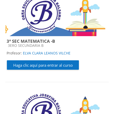
3° SEC MATEMATICA -B
Categoría de cursos
3ERO SECUNDARIA B
Profesor:
ELVA CLARA LEANOS VILCHE
Haga clic aquí para entrar al curso