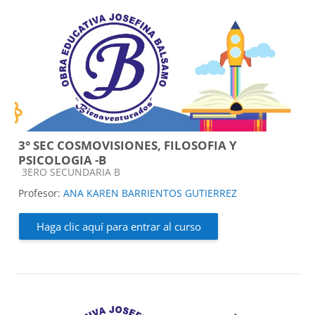
3° SEC COSMOVISIONES, FILOSOFIA Y
PSICOLOGIA -B
Categoría de cursos
3ERO SECUNDARIA B
Profesor:
ANA KAREN BARRIENTOS GUTIERREZ
Haga clic aquí para entrar al curso