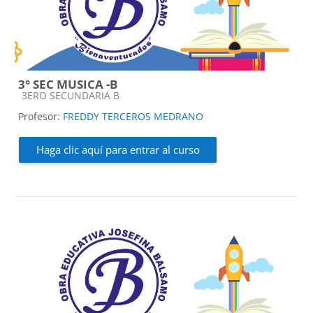
3° SEC MUSICA -B
Categoría de cursos
3ERO SECUNDARIA B
Profesor:
FREDDY TERCEROS MEDRANO
Haga clic aquí para entrar al curso