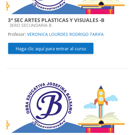
3° SEC ARTES PLASTICAS Y VISUALES -B
Categoría de cursos
3ERO SECUNDARIA B
Profesor:
VERONICA LOURDES RODRIGO TARIFA
Haga clic aquí para entrar al curso