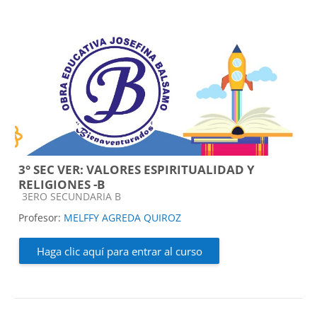
3° SEC VER: VALORES ESPIRITUALIDAD Y
RELIGIONES -B
Categoría de cursos
3ERO SECUNDARIA B
Profesor:
MELFFY AGREDA QUIROZ
Haga clic aquí para entrar al curso