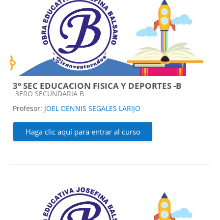
3° SEC EDUCACION FISICA Y DEPORTES -B
Categoría de cursos
3ERO SECUNDARIA B
Profesor:
JOEL DENNIS SEGALES LARIJO
Haga clic aquí para entrar al curso