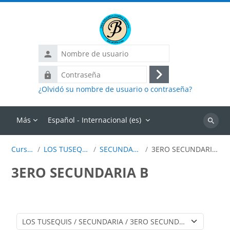
Salta al contenido principal
Nombre
de
Contraseña
usuario
Acceder
¿Olvidó su nombre de usuario o contraseña?
Más
Español - Internacional ‎(es)‎
Buscar
cursos
Cursos
LOS TUSEQUIS
SECUNDARIA
3ERO SECUNDARIA B
3ERO SECUNDARIA B
Categorías