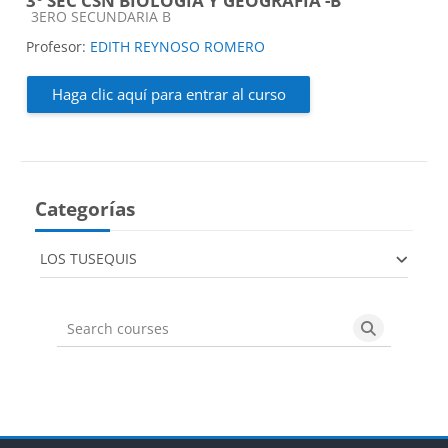
3° SEC CSN BIOLOGIA Y GEOGRAFIA -B
Categoría de cursos
3ERO SECUNDARIA B
Profesor:
EDITH REYNOSO ROMERO
Haga clic aquí para entrar al curso
Categorías
LOS TUSEQUIS
Search courses
Search cou