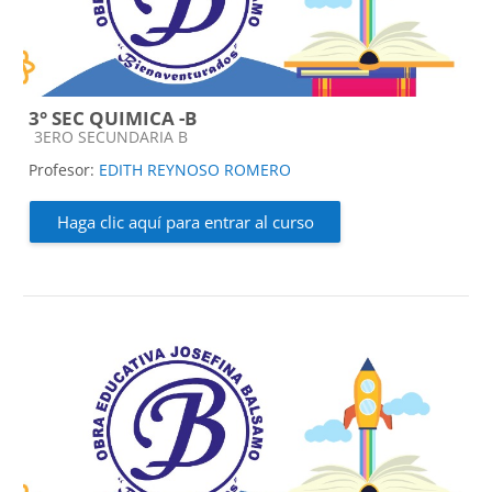
3° SEC QUIMICA -B
Categoría de cursos
3ERO SECUNDARIA B
Profesor:
EDITH REYNOSO ROMERO
Haga clic aquí para entrar al curso