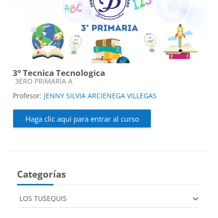
3° Tecnica Tecnologica
Categoría de cursos
3ERO PRIMARIA A
Profesor:
JENNY SILVIA ARCIENEGA VILLEGAS
Haga clic aquí para entrar al curso
Categorías
LOS TUSEQUIS