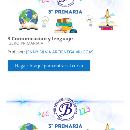
3 Comunicacion y lenguaje
Categoría de cursos
3ERO PRIMARIA A
Profesor:
JENNY SILVIA ARCIENEGA VILLEGAS
Haga clic aquí para entrar al curso