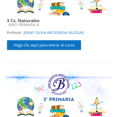
3 Cs. Naturales
Categoría de cursos
3ERO PRIMARIA A
Profesor:
JENNY SILVIA ARCIENEGA VILLEGAS
Haga clic aquí para entrar al curso