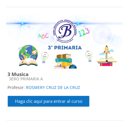
3 Musica
Categoría de cursos
3ERO PRIMARIA A
Profesor:
ROSMERY CRUZ DE LA CRUZ
Haga clic aquí para entrar al curso