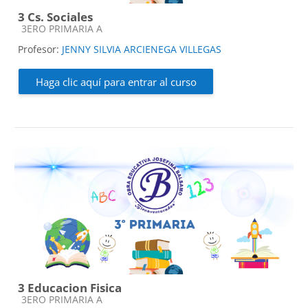
3 Cs. Sociales
Categoría de cursos
3ERO PRIMARIA A
Profesor:
JENNY SILVIA ARCIENEGA VILLEGAS
Haga clic aquí para entrar al curso
3 Educacion Fisica
Categoría de cursos
3ERO PRIMARIA A