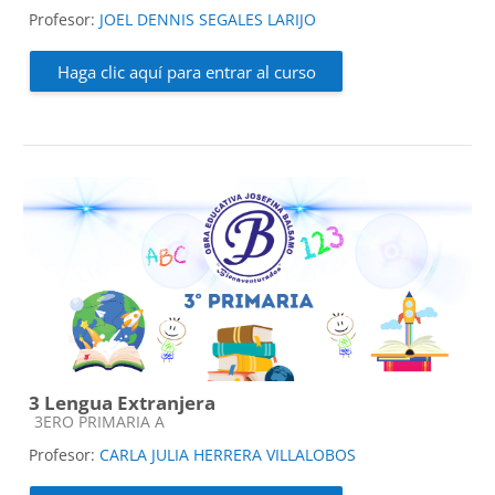
Profesor:
JOEL DENNIS SEGALES LARIJO
Haga clic aquí para entrar al curso
3 Lengua Extranjera
Categoría de cursos
3ERO PRIMARIA A
Profesor:
CARLA JULIA HERRERA VILLALOBOS