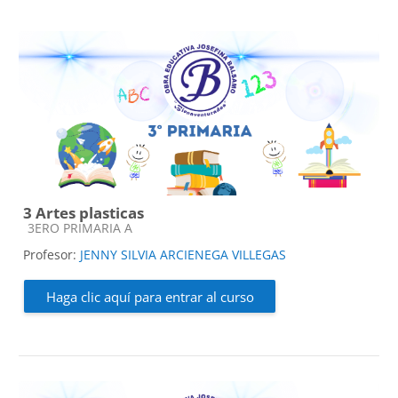
3 Artes plasticas
Categoría de cursos
3ERO PRIMARIA A
Profesor:
JENNY SILVIA ARCIENEGA VILLEGAS
Haga clic aquí para entrar al curso