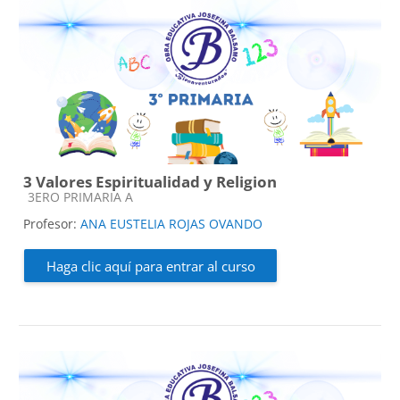
3 Valores Espiritualidad y Religion
Categoría de cursos
3ERO PRIMARIA A
Profesor:
ANA EUSTELIA ROJAS OVANDO
Haga clic aquí para entrar al curso