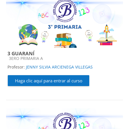
3 GUARANÍ
Categoría de cursos
3ERO PRIMARIA A
Profesor:
JENNY SILVIA ARCIENEGA VILLEGAS
Haga clic aquí para entrar al curso