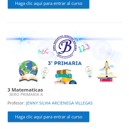
Haga clic aquí para entrar al curso
3 Matematicas
Categoría de cursos
3ERO PRIMARIA A
Profesor:
JENNY SILVIA ARCIENEGA VILLEGAS
Haga clic aquí para entrar al curso