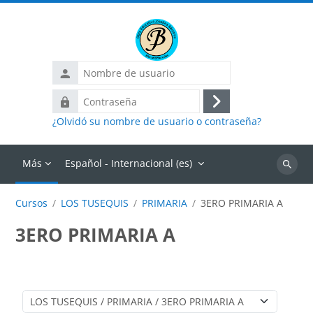
Salta al contenido principal
Nombre
de
Contraseña
usuario
Acceder
¿Olvidó su nombre de usuario o contraseña?
Más
Español - Internacional ‎(es)‎
Buscar
cursos
Cursos
LOS TUSEQUIS
PRIMARIA
3ERO PRIMARIA A
3ERO PRIMARIA A
Categorías